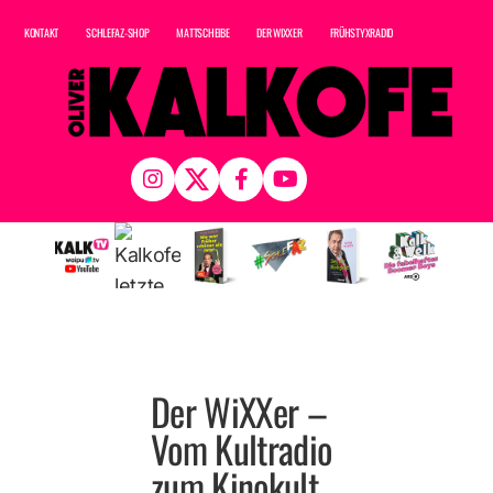
Zum
KONTAKT
SCHLEFAZ-SHOP
MATTSCHEIBE
DER WIXXER
FRÜHSTYXRADIO
Inhalt
springen
Der WiXXer –
Vom Kultradio
zum Kinokult